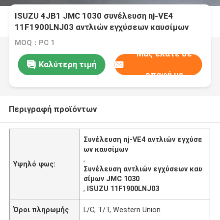
ISUZU 4JB1 JMC 1030 συνέλευση nj-VE4
11F1900LNJ03 αντλιών εγχύσεων καυσίμων
MOQ：PC 1
Μας ελάτε σε
Καλύτερη τιμή
επαφή με
Περιγραφή προϊόντων
Συνέλευση nj-VE4 αντλιών εγχύσε
ων καυσίμων
,
Υψηλό φως:
Συνέλευση αντλιών εγχύσεων καυ
σίμων JMC 1030
,
ISUZU 11F1900LNJ03
Όροι πληρωμής
L/C, T/T, Western Union