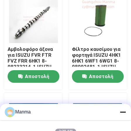
Γύρος εργοστασίων
Ποιοτικός έλεγχος
Αμβολοφόρο άξονα
Φίλτρο καυσίμου για
Μας ελάτε σε επαφή με
για ISUZU FVR FTR
φορτηγά ISUZU 4HK1
FVZ FRR 6HK1 8-
6HK1 6WF1 6WG1 8-
98233214-1 ISUZU
98092481-1 ISUZU
Ζητήστε ένα απόσπασμα
Τροχαία εξαρτήματα
Αποστολή
Αποστολή
ερώτησης
ερώτησης
Μέρος αυτοκινήτου φορτηγών
Μέρη φορτηγών ISUZU
Manma
Μέρη μηχανών Isuzu