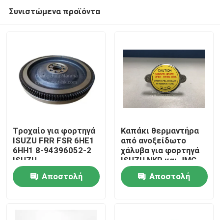
Συνιστώμενα προϊόντα
Τροχαίο για φορτηγά
Καπάκι θερμαντήρα
ISUZU FRR FSR 6HE1
από ανοξείδωτο
6HH1 8-94396052-2
χάλυβα για φορτηγά
Σπίτι
ISUZU
ISUZU NKR και JMC
1030 - OEM 8-
Αποστολή
Αποστολή
94116916-1
Προϊόντα
ερώτησης
ερώτησης
Περίπου εμείς