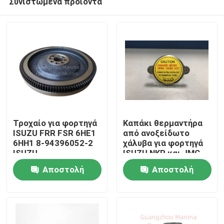
Συνιστώμενα προϊόντα
Τροχαίο για φορτηγά
Καπάκι θερμαντήρα
ISUZU FRR FSR 6HE1
από ανοξείδωτο
6HH1 8-94396052-2
χάλυβα για φορτηγά
ISUZU
ISUZU NKR και JMC
Σπίτι
1030 - OEM 8-
Αποστολή
Αποστολή
94116916-1
Προϊόντα
ερώτησης
ερώτησης
Περίπου εμείς