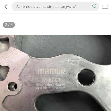
2
/
4