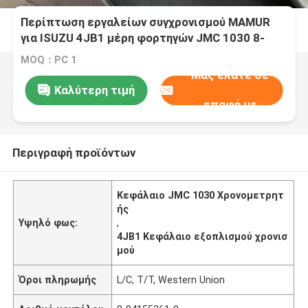
Περίπτωση εργαλείων συγχρονισμού MAMUR
για ISUZU 4JB1 μέρη φορτηγών JMC 1030 8-
94155361-0 ISUZU
MOQ：PC 1
Μας ελάτε σε
Καλύτερη τιμή
επαφή με
Περιγραφή προϊόντων
Κεφάλαιο JMC 1030 Χρονομετρητ
ής
Υψηλό φως:
,
4JB1 Κεφάλαιο εξοπλισμού χρονισ
μού
Όροι πληρωμής
L/C, T/T, Western Union