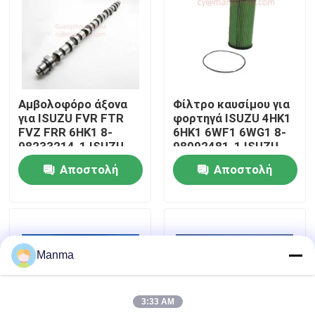
Γύρος εργοστασίων
Ποιοτικός έλεγχος
Αμβολοφόρο άξονα
Φίλτρο καυσίμου για
για ISUZU FVR FTR
φορτηγά ISUZU 4HK1
Μας ελάτε σε επαφή με
FVZ FRR 6HK1 8-
6HK1 6WF1 6WG1 8-
98233214-1 ISUZU
98092481-1 ISUZU
Τροχαία εξαρτήματα
Αποστολή
Αποστολή
Ζητήστε ένα απόσπασμα
ερώτησης
ερώτησης
Μέρος αυτοκινήτου φορτηγών
Manma
Μέρη φορτηγών ISUZU
3:33 AM
Μέρη μηχανών Isuzu