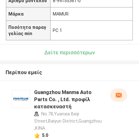
Αριθμό μοντέλου
8-94155361-0
Μάρκα
MAMUR
Ποσότητα παραγ
PC 1
γελίας min
Δείτε περισσότερων
Περίπου εμείς
Guangzhou Manma Auto
Parts Co. , Ltd. προφίλ
κατασκευαστή
No.78,Yuanxia Beiji
Street,Baiyun District,Guangzhou
,ΚΙΝΑ
5.0