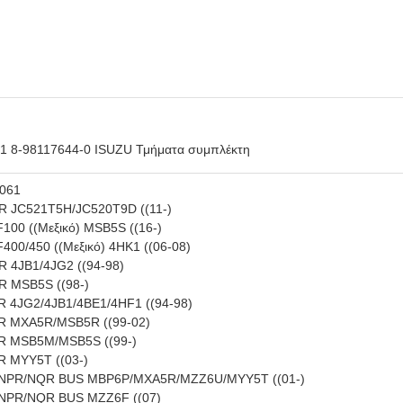
61 8-98117644-0 ISUZU Τμήματα συμπλέκτη
061
R JC521T5H/JC520T9D ((11-)
100 ((Μεξικό) MSB5S ((16-)
400/450 ((Μεξικό) 4HK1 ((06-08)
 4JB1/4JG2 ((94-98)
R MSB5S ((98-)
 4JG2/4JB1/4BE1/4HF1 ((94-98)
R MXA5R/MSB5R ((99-02)
R MSB5M/MSB5S ((99-)
 MYY5T ((03-)
 NPR/NQR BUS MBP6P/MXA5R/MZZ6U/MYY5T ((01-)
 NPR/NQR BUS MZZ6F ((07)