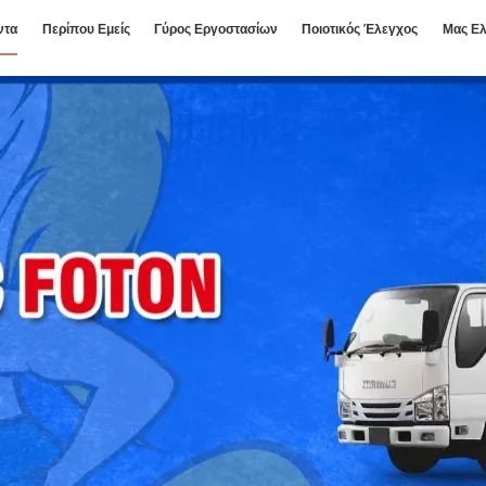
ντα
Περίπου Εμείς
Γύρος Εργοστασίων
Ποιοτικός Έλεγχος
Μας Ελ