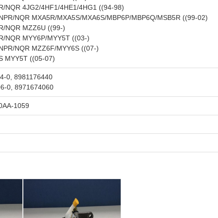
R/NQR 4JG2/4HF1/4HE1/4HG1 ((94-98)
 NPR/NQR MXA5R/MXA5S/MXA6S/MBP6P/MBP6Q/MSB5R ((99-02)
R/NQR MZZ6U ((99-)
R/NQR MYY6P/MYY5T ((03-)
 NPR/NQR MZZ6F/MYY6S ((07-)
 MYY5T ((05-07)
4-0, 8981176440
6-0, 8971674060
0AA-1059