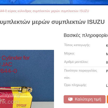
644-0 κύριος κύλινδρος συμπλεκτών μερών συμπλεκτών ISUZU
 συμπλεκτών μερών συμπλεκτών ISUZU
Βασικές πληροφορίε
Τόπος καταγωγής:
Κ
Μάρκα:
Αριθμό μοντέλου:
8
Ποσότητα παραγγελίας
P
min:
Όροι πληρωμής:
L
Καλύτερη τιμή