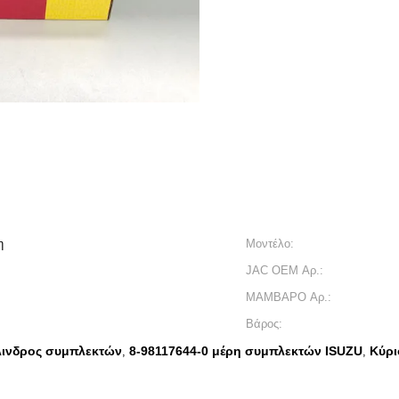
η
Μοντέλο:
JAC OEM Αρ.:
ΜΑΜΒΑΡΟ Αρ.:
Βάρος:
ύλινδρος συμπλεκτών
8-98117644-0 μέρη συμπλεκτών ISUZU
Κύρι
,
,