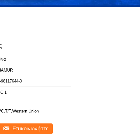
ς
ίνα
MAMUR
-98117644-0
C 1
/C,T/T,Western Union
Επικοινωνήστε