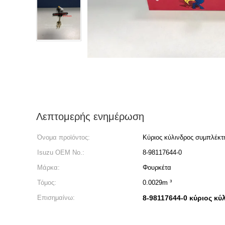
Λεπτομερής ενημέρωση
Όνομα προϊόντος:
Κύριος κύλινδρος συμπλέκτ
Isuzu OEM Νο.:
8-98117644-0
Μάρκα:
Φουρκέτα
Τόμος:
0.0029m ³
Επισημαίνω:
8-98117644-0 κύριος κ