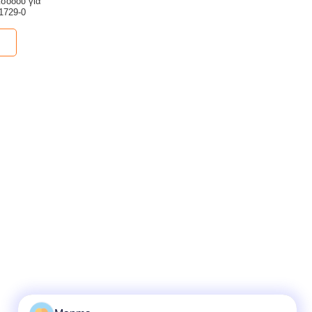
σόδου για
1729-0