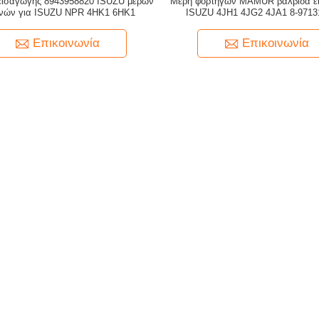
εισαγωγής 8943958820 ISUZU μερών
Μέρη φορτηγών MAMUR βαλβίδα ει
νών για ISUZU NPR 4HK1 6HK1
ISUZU 4JH1 4JG2 4JA1 8-9713
Επικοινωνία
Επικοινωνία