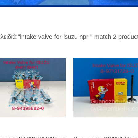
κλειδιά:
"intake valve for isuzu npr "
match 2 produc