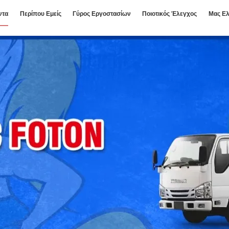
ντα
Περίπου Εμείς
Γύρος Εργοστασίων
Ποιοτικός Έλεγχος
Μας Ελ